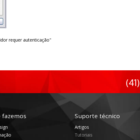
idor requer autenticação"
(41)
 fazemos
Suporte técnico
sign
Artigos
mação
Tutoriais